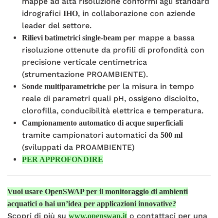
mappe ad alta risoluzione conformi agli standard
idrografici
, in collaborazione con aziende
IHO
leader del settore.
per mappe a bassa
Rilievi batimetrici single-beam
risoluzione ottenute da profili di profondità con
precisione verticale centimetrica
(strumentazione PROAMBIENTE).
per la misura in tempo
Sonde multiparametriche
reale di parametri quali pH, ossigeno disciolto,
clorofilla, conducibilità elettrica e temperatura.
Campionamento automatico di acque superficiali
tramite campionatori automatici da
500 ml
(sviluppati da PROAMBIENTE)
PER APPROFONDIRE
Vuoi usare OpenSWAP per il monitoraggio di ambienti
acquatici o hai un’idea per applicazioni innovative?
Scopri di più su
o contattaci per una
www.openswap.it