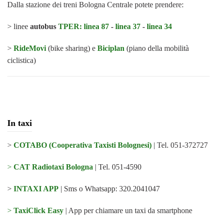
Dalla stazione dei treni Bologna Centrale potete prendere:
> linee
autobus
TPER:
linea 87
-
linea 37
-
linea 34
>
RideMovi
(bike sharing) e
Biciplan
(piano della mobilità
ciclistica)
In taxi
>
COTABO (Cooperativa Taxisti Bolognesi)
| Tel. 051-372727
>
CAT Radiotaxi Bologna
| Tel. 051-4590
>
INTAXI APP
| S
ms o Whatsapp: 320.2041047
>
TaxiClick Easy
| App per chiamare un taxi da smartphone