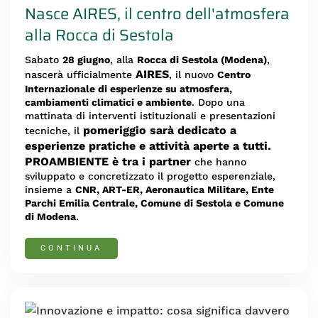
Nasce AIRES, il centro dell'atmosfera
alla Rocca di Sestola
Sabato
28 giugno
, alla
Rocca di Sestola (Modena)
,
AIRES
nascerà ufficialmente
, il nuovo
Centro
Internazionale di esperienze su atmosfera,
cambiamenti climatici e ambiente
. Dopo una
mattinata di interventi istituzionali e presentazioni
pomeriggio sarà dedicato a
tecniche, il
esperienze pratiche e attività aperte a tutti.
PROAMBIENTE è tra i partner
che hanno
sviluppato e concretizzato il progetto esperenziale,
insieme a
CNR, ART-ER, Aeronautica Militare, Ente
Parchi Emilia Centrale, Comune di Sestola e Comune
di Modena
.
CONTINUA