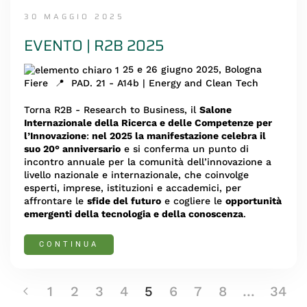
30 MAGGIO 2025
EVENTO | R2B 2025
25 e 26 giugno 2025, Bologna
Fiere 📍 PAD. 21 - A14b | Energy and Clean Tech
Torna R2B - Research to Business, il
Salone
Internazionale della Ricerca e delle Competenze per
l’Innovazione
:
n
el 2025 la manifestazione celebra il
suo 20° anniversario
e si conferma un punto di
incontro annuale per la comunità dell’innovazione a
livello nazionale e internazionale, che coinvolge
esperti, imprese, istituzioni e accademici, per
affrontare le
sfide del futuro
e cogliere le
opportunità
emergenti della tecnologia e della conoscenza
.
CONTINUA
1
2
3
4
5
6
7
8
…
34